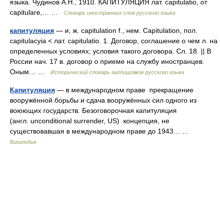
языка. Чудинов А.Н., 1910. КАПИТУЛЯЦИЯ лат. capitulatio, от
capitulare,… …
Словарь иностранных слов русского языка
капитуляция
— и, ж. capitulation f., нем. Capitulation, пол.
capitulacyia < лат. capitulatio. 1. Договор, соглашение о чем л. на
определенных условиях; условия такого договора. Сл. 18. || В
России нач. 17 в. договор о приеме на службу иностранцев.
Оным… …
Исторический словарь галлицизмов русского языка
Капитуляция
— в международном праве прекращение
вооружённой борьбы и сдача вооружённых сил одного из
воюющих государств. Безоговорочная капитуляция
(англ. unconditional surrender, US) концепция, не
существовавшая в международном праве до 1943… …
Википедия