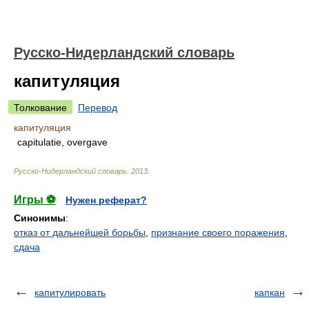
Русско-Нидерландский словарь
капитуляция
Толкование
Перевод
капитуляция
capitulatie, overgave
Русско-Нидерландский словарь
.
2013
.
Игры ⚽
Нужен реферат?
Синонимы
:
отказ от дальнейшей борьбы
,
признание своего поражения
,
сдача
капитулировать
капкан